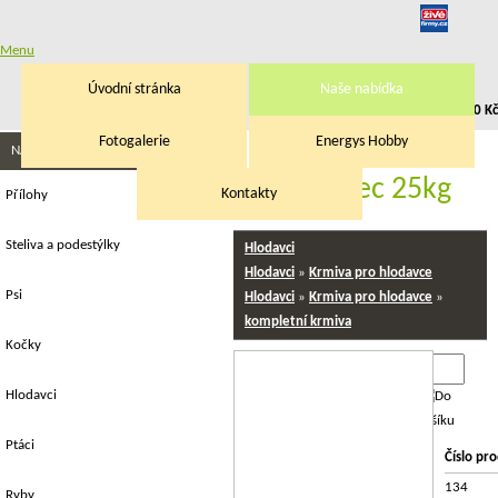
Menu
Úvodní stránka
Naše nabídka
Přihlásit
|
Registrace
V košíku:
0,00 Kč
Fotogalerie
Energys Hobby
Střední a velký
NAŠE NABÍDKA
hlodavec 25kg
Kontakty
Přílohy
Steliva a podestýlky
Hlodavci
Hlodavci
»
Krmiva pro hlodavce
Psi
Hlodavci
»
Krmiva pro hlodavce
»
kompletní krmiva
Kočky
1
408
Hlodavci
Ptáci
Číslo pr
134
Ryby