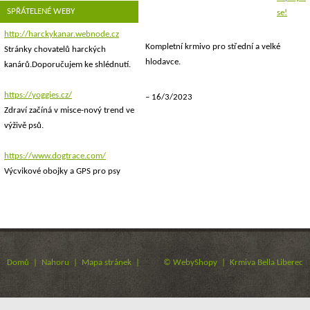
SPŘÁTELENÉ WEBY
se!
http://harckykanar.webnode.cz
Kompletní krmivo pro střední a velké
Stránky chovatelů harckých
hlodavce.
kanárů.Doporučujem ke shlédnutí.
https://yoggies.cz/
16/3/2023
Zdraví začíná v misce-nový trend ve
výživě psů.
https://www.dogtrace.com/
Výcvikové obojky a GPS pro psy
Domů
|
Nahoru
|
Mapa stránek
|
©
WebyShopy
| Krmiva Bella Liberec