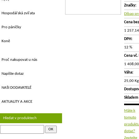
Značky:
Hospodářská zvířata
Dibaq p
Cena be
Pro páníčky
1 257,14
DPH:
Koně
12 %
Cena vč.
Proč nakupovat u nás
1 408,00
Váha:
Napište dotaz
25,00 Kg
NAŠI DODAVATELÉ
Dostupn
Skladem
AKTUALITY A AKCE
Máte k
tomuto
Hledat v produktech
produkt
dotaz?
Zeptejte