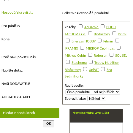
Hospodářská zvířata
Celkem nalezeno
85
produktů
Pro páníčky
Značky:
Aquamid
BODIT
TACHOV s.r.o.
Biofaktory
Driml
Koně
Energys HOBBY
Fitmin
IFRAMIX
MIKROP Čebín a.s.
Mikrop Čebín
Roboran
SOL SEL
Proč nakupovat u nás
Stachema
Trouw Nutrition
Biofaktory
UniVIT
Zea
Napište dotaz
Sedmihorky
NAŠI DODAVATELÉ
Řadit podle:
AKTUALITY A AKCE
Zobrazit jako:
Hledat v produktech
Křemelina Mistral Layer 1,5kg