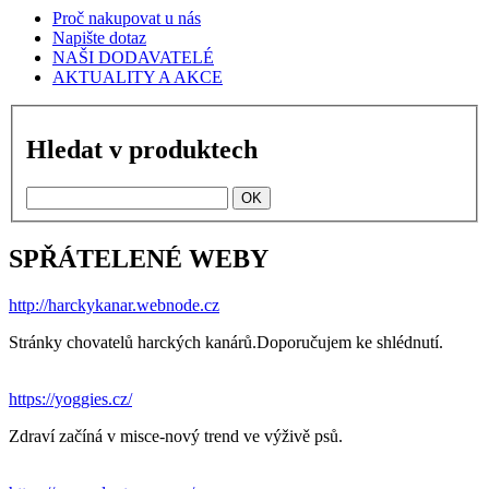
Proč nakupovat u nás
Napište dotaz
NAŠI DODAVATELÉ
AKTUALITY A AKCE
Hledat v produktech
SPŘÁTELENÉ WEBY
http://harckykanar.webnode.cz
Stránky chovatelů harckých kanárů.Doporučujem ke shlédnutí.
https://yoggies.cz/
Zdraví začíná v misce-nový trend ve výživě psů.