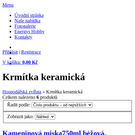
Menu
Úvodní stránka
Naše nabídka
Fotogalerie
Energys Hobby
Kontakty
Přihlásit
|
Registrace
V košíku:
0,00 Kč
Krmítka keramická
Hospodářská zvířata
» Krmítka keramická
Celkem nalezeno
6
produktů
Řadit podle:
Zobrazit jako:
Kameninová miska750ml béžová,