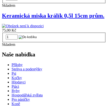
Skladem
Keramická miska králík 0,5l 15cm prům.
75,00 Kč
Skladem
Naše nabídka
Přílohy
Steliva a podestýlky
Psi
Kočky
Hlodavci
Ptáci
Ryby
Hospodářská zvířata
Pro páníčky
Koně