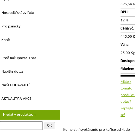
395,54 K
DPH:
Hospodářská zvířata
12 %
Pro páníčky
Cena vč.
443,00 K
Koně
Váha:
25,00 Kg
Proč nakupovat u nás
Dostupn
Skladem
Napište dotaz
Máte k
NAŠI DODAVATELÉ
tomuto
produkt
AKTUALITY A AKCE
dotaz?
Zeptejte
Hledat v produktech
se!
Kompletní sypká směs pro kuřice od 4. do