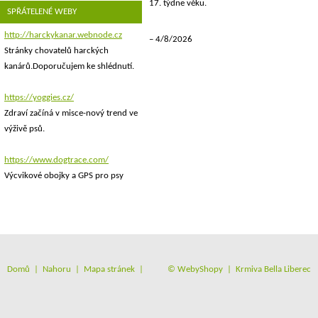
17. týdne věku.
SPŘÁTELENÉ WEBY
http://harckykanar.webnode.cz
4/8/2026
Stránky chovatelů harckých
kanárů.Doporučujem ke shlédnutí.
https://yoggies.cz/
Zdraví začíná v misce-nový trend ve
výživě psů.
https://www.dogtrace.com/
Výcvikové obojky a GPS pro psy
Domů
|
Nahoru
|
Mapa stránek
|
©
WebyShopy
| Krmiva Bella Liberec