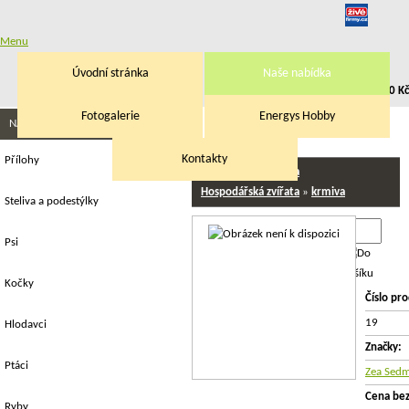
Menu
Úvodní stránka
Naše nabídka
Přihlásit
|
Registrace
V košíku:
0,00 Kč
Fotogalerie
Energys Hobby
K-2 sypká
NAŠE NABÍDKA
Kontakty
Přílohy
Hospodářská zvířata
Hospodářská zvířata
»
krmiva
Steliva a podestýlky
443
Psi
Kočky
Číslo pr
19
Hlodavci
Značky:
Ptáci
Zea Sedm
Cena be
Ryby