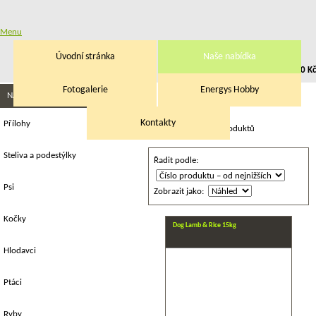
Menu
Úvodní stránka
Naše nabídka
Přihlásit
|
Registrace
V košíku:
0,00 Kč
Fotogalerie
Energys Hobby
Eminent
NAŠE NABÍDKA
Kontakty
Přílohy
Celkem nalezeno
2
produktů
Steliva a podestýlky
Řadit podle:
Psi
Zobrazit jako:
Kočky
Dog Lamb & Rice 15kg
Hlodavci
Ptáci
Ryby