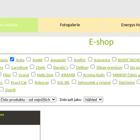
še nabídka
Fotogalerie
Energys H
E-shop
lavis
Anka
Apetit
Aquamid
Aveflor
Avicentra
BODIT TACHOV
ra
Carmilove
Chejn
Darwin´s
Delikan
Dibaq premium
Do ps
Flexi
Grand
Hello Dog
IFRAMIX
Krmiva Hulín
MIKROP Čebín a.
s.
Proct-Cat
Roboran
SOL SEL
Sehnoutek a synové
Stachema
Zverlit
Zobrazit jako:
nce