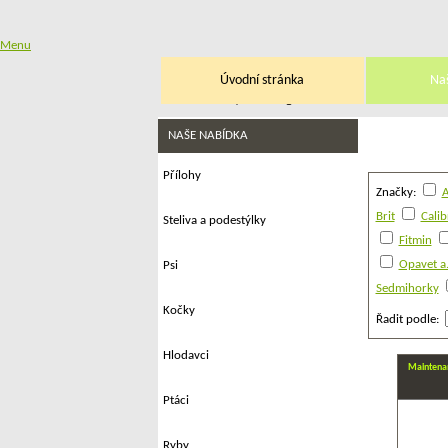
Menu
Úvodní stránka
Na
Přihlásit
|
Registrace
NAŠE NABÍDKA
Přílohy
Značky:
A
Brit
Calib
Steliva a podestýlky
Fitmin
Opavet a.
Psi
Sedmihorky
Kočky
Řadit podle:
Hlodavci
Maintena
Ptáci
Ryby