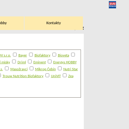
obby
Kontakty
V košíku:
0,00 Kč
 s.r.o.
Bayer
Biofaktory
Bioveta
í misky
Driml
Eminent
Energys HOBBY
s.
Masožravci
Mikrop Čebín
Nutri Star
Trouw Nutrition Biofaktory
UniVIT
Zea